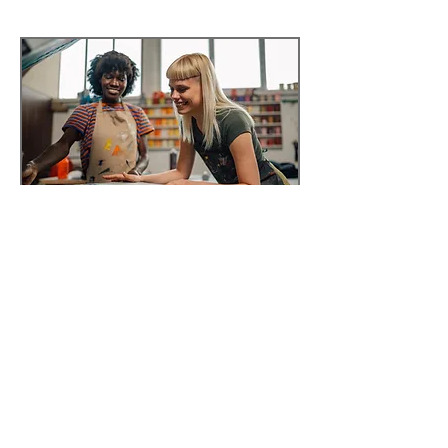
Få trykt dit
FIRMATØJ MED
LOGO
i Herlev på
Sjælland
Skal du have logo og andet tryk på
foreningstøj, arbejdstøj eller sportstøj, så